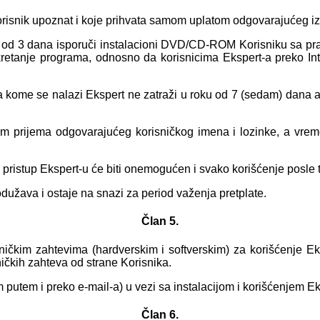
Korisnik upoznat i koje prihvata samom uplatom odgovarajućeg i
od 3 dana isporuči instalacioni DVD/CD-ROM Korisniku sa prate
pokretanje programa, odnosno da korisnicima Ekspert-a preko In
ome se nalazi Ekspert ne zatraži u roku od 7 (sedam) dana akti
om prijema odgovarajućeg korisničkog imena i lozinke, a vreme
, pristup Ekspert-u će biti onemogućen i svako korišćenje posle
dužava i ostaje na snazi za period važenja pretplate.
Član 5.
ničkim zahtevima (hardverskim i softverskim) za korišćenje 
čkih zahteva od strane Korisnika.
putem i preko e-mail-a) u vezi sa instalacijom i korišćenjem Ek
Član 6.