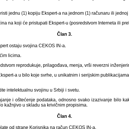
 jednu (1) kopiju Ekspert-a na jednom (1) računaru ili jednoj (
ina na koji će pristupati Ekspert-u (posredstvom Interneta il
Član 3.
spert ostaju svojina CEKOS IN-a.
ćim licima.
redstvom reprodukuje, prilagođava, menja, vrši reverzni inženjerin
pert-a u bilo koje svrhe, u unikatnim i serijskim publikacijama, u
e intelektualnu svojinu u Srbiji i svetu.
njanje i oštećenje podataka, odnosno svako izazivanje bilo kak
lo kažnjivo u skladu sa krivičnim propisima.
Član 4.
late od strane Korisnika na račun CEKOS IN-a.