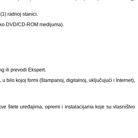
1) radnoj stanici.
i preko DVD/CD-ROM medijuma).
g ili prevodi Ekspert.
 bilo kojoj formi (štampanoj, digitalnoj, uključujući i Internet),
ve štete uređajima, opremi i instalacijama koje su vlasništvo