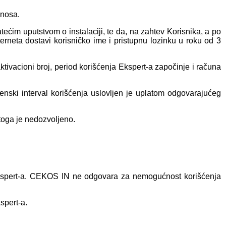
znosa.
ćim uputstvom o instalaciji, te da, na zahtev Korisnika, a po
terneta dostavi korisničko ime i pristupnu lozinku u roku od 3
vacioni broj, period korišćenja Ekspert-a započinje i računa
nski interval korišćenja uslovljen je uplatom odgovarajućeg
 toga je nedozvoljeno.
Ekspert-a. CEKOS IN ne odgovara za nemogućnost korišćenja
spert-a.