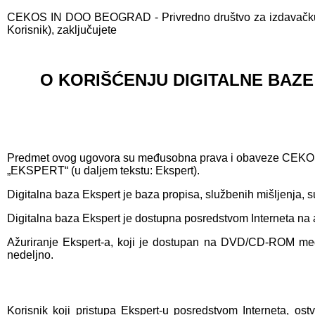
CEKOS IN DOO BEOGRAD - Privredno društvo za izdavačku dela
Korisnik), zaključujete
O KORIŠĆENJU DIGITALNE BAZE
Predmet ovog ugovora su međusobna prava i obaveze CEKOS IN-
„EKSPERT“ (u daljem tekstu: Ekspert).
Digitalna baza Ekspert je baza propisa, službenih mišljenja, 
Digitalna baza Ekspert je dostupna posredstvom Interneta na
Ažuriranje Ekspert-a, koji je dostupan na DVD/CD-ROM medi
nedeljno.
Korisnik koji pristupa Ekspert-u posredstvom Interneta, os