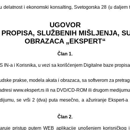
tnost i ekonomski konsalting, Svetogorska 28 (u daljem tekstu
UGOVOR
 PROPISA, SLUŽBENIH MIŠLJENJA, S
OBRAZACA „EKSPERT“
Član 1.
a i Korisnika, u vezi sa korišćenjem Digitalne baze propisa,
sudske prakse, modela akata i obrazaca, sa softverom za pretragu
 adresi www.ekspert.rs ili na DVD/CD-ROM ili drugom medijumu
jumu, se vrši 2 (dva) puta mesečno, a ažuriranje Ekspert-a k
Član 2.
tvaruje pristup putem WEB aplikacije unošenjem korisničkog im