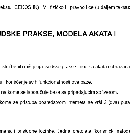
: CEKOS IN) i Vi, fizičko ili pravno lice (u daljem tekstu:
UDSKE PRAKSE, MODELA AKATA I
 službenih mišljenja, sudske prakse, modela akata i obrazaca
 i korišćenje svih funkcionalnosti ove baze.
 na kome se isporučuje baza sa pripadajućim softverom.
ome se pristupa posredstvom Interneta se vrši 2 (dva) puta
ena i pristupne lozinke. Jedna pretplata (korisnički nalog)