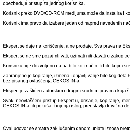
obezbeđuje pristup za jednog korisnika.
Korisnik preko DVD/CD-ROM medijuma može da instalira i koristi
Korisnik ima pravo da izabere jedan od napred navedenih nač
Ekspert se daje na korišćenje, a ne prodaje. Sva prava na Ek
Ekspert se ne sme pozajmljivati, uzimati niti davati u zakup tre
Korisniku nije dozvoljeno da na bilo koji način ili bilo kojim s
Zabranjeno je kopiranje, izmena i objavljivanje bilo kog dela Eks
bez pisanog ovlašćenja CEKOS IN-a.
Ekspert je zaštićen autorskim i drugim srodnim pravima koja štit
Svaki neovlašćeni pristup Ekspert-u, brisanje, kopiranje, me
CEKOS IN-a, ili pokušaj činjenja istog, predstavlja krivično de
Ovaj ugovor se smatra zaključenim danom uplate iznosa pretp