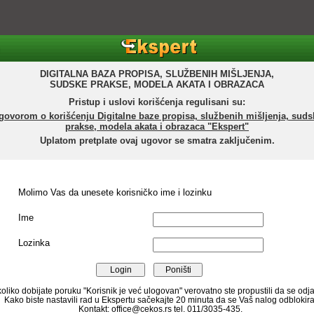
DIGITALNA BAZA PROPISA, SLUŽBENIH MIŠLJENJA,
SUDSKE PRAKSE, MODELA AKATA I OBRAZACA
Pristup i uslovi korišćenja regulisani su:
govorom o korišćenju Digitalne baze propisa, službenih mišljenja, suds
prakse, modela akata i obrazaca "Ekspert"
Uplatom pretplate ovaj ugovor se smatra zaključenim.
Molimo Vas da unesete korisničko ime i lozinku
Ime
Lozinka
oliko dobijate poruku "Korisnik je već ulogovan" verovatno ste propustili da se odja
Kako biste nastavili rad u Ekspertu sačekajte 20 minuta da se Vaš nalog odblokira
Kontakt: office@cekos.rs tel. 011/3035-435.