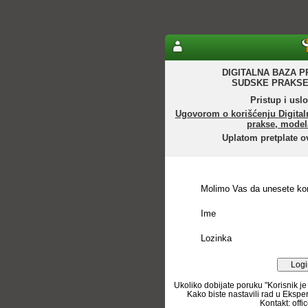
DIGITALNA BAZA P
SUDSKE PRAKSE
Pristup i uslo
Ugovorom o korišćenju Digital
prakse, model
Uplatom pretplate o
Molimo Vas da unesete kor
Ime
Lozinka
Ukoliko dobijate poruku "Korisnik je
Kako biste nastavili rad u Ekspe
Kontakt: off