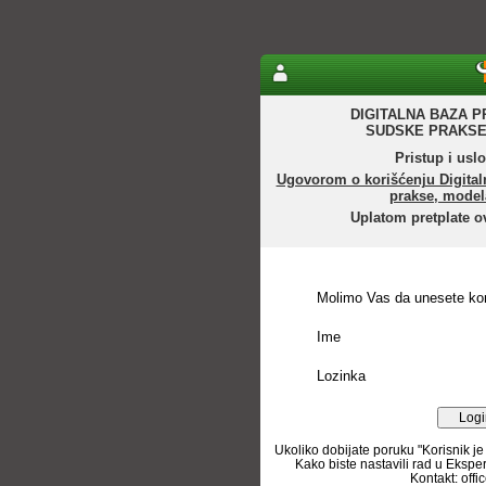
DIGITALNA BAZA P
SUDSKE PRAKSE
Pristup i uslo
Ugovorom o korišćenju Digital
prakse, model
Uplatom pretplate o
Molimo Vas da unesete kor
Ime
Lozinka
Ukoliko dobijate poruku "Korisnik je
Kako biste nastavili rad u Ekspe
Kontakt: off