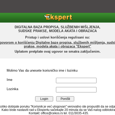
DIGITALNA BAZA PROPISA, SLUŽBENIH MIŠLJENJA,
SUDSKE PRAKSE, MODELA AKATA I OBRAZACA
Pristup i uslovi korišćenja regulisani su:
govorom o korišćenju Digitalne baze propisa, službenih mišljenja, suds
prakse, modela akata i obrazaca "Ekspert"
Uplatom pretplate ovaj ugovor se smatra zaključenim.
Molimo Vas da unesete korisničko ime i lozinku
Ime
Lozinka
oliko dobijate poruku "Korisnik je već ulogovan" verovatno ste propustili da se odja
Kako biste nastavili rad u Ekspertu sačekajte 20 minuta da se Vaš nalog odblokira
Kontakt: office@cekos.rs tel. 011/3035-435.