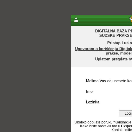
DIGITALNA BAZA P
SUDSKE PRAKSE
Pristup i uslo
Ugovorom o korišćenju Digital
prakse, model
Uplatom pretplate o
Molimo Vas da unesete kor
Ime
Lozinka
Ukoliko dobijate poruku "Korisnik je
Kako biste nastavili rad u Ekspe
Kontakt: off