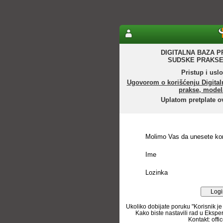
DIGITALNA BAZA P
SUDSKE PRAKSE
Pristup i uslo
Ugovorom o korišćenju Digital
prakse, model
Uplatom pretplate o
Molimo Vas da unesete kor
Ime
Lozinka
Ukoliko dobijate poruku "Korisnik je
Kako biste nastavili rad u Ekspe
Kontakt: off